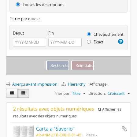
Toutes les descriptions
Filtrer par dates :
Début
Fin
Chevauchement
Exact
Aperçu avant impression
Hierarchy
Affichage :
Trier par:
Titre
Direction:
Croissant
2 résultats avec objets numériques
Afficher les
résultats avec des objets numériques
Carta a “Saverio”
AR-ANM-ETB-EXILIO-01-45
Pièce