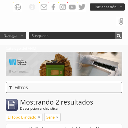
Iniciar sesión
Navegar
Catalogo del ANM
Filtros
Mostrando 2 resultados
Descripción archivística
El Topo Blindado
Serie