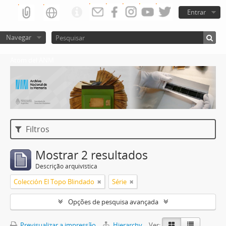
Entrar
Navegar
Atom del ANM
Filtros
Mostrar 2 resultados
Descrição arquivística
Colección El Topo Blindado
Série
Opções de pesquisa avançada
Previsualizar a impressão
Hierarchy
Ver: