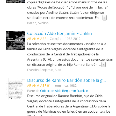
copias digitales de los cuadernos manuscritos de las
obras "Voces del Socavón" y "El por qué de mi lucha"
creados por Avelino Bazán. Bazán fue un dirigente
sindical minero de enorme reconocimiento. En
...
»
Bazán, Avelino
Colección Aldo Benjamín Franklin
AR-ANM-ABF
Coleção
1982-2012
La colección reúne tres documentos vinculados a la
familia de Gilda Vargas, docente e integrante de la
conducción de la Central de Trabajadores de la
Argentina (CTA). Entre estos documentos se encuentran
un discurso original de su hijo Ramiro Baridón
...
»
Franklin Benjamín, Aldo
Discurso de Ramiro Baridón sobre la guerra de Malvinas
AR-ANM-ABF-01
Item
ca. 1982
Parte de
Colección Aldo Benjamín Franklin
Discurso original de Ramiro Baridón, hijo de Gilda
Vargas, docente e integrante de la conducción de la
Central de Trabajadores de la Argentina (CTA), sobre la
guerra de Malvinas quien falleció en un accidente a los