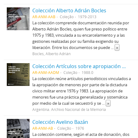
Colección Alberto Adrián Bocles
AR-ANM-AAB
Coleção
1979-2013
La colección comprende documentación reunida por
Alberto Adrián Bocles, quien fue preso político entre
1975 y 1983, vinculada a su encarcelamiento y a las
gestiones realizadas por su familia exigiendo su
liberación. Entre los documentos se puede
...
»
Bocles, Alberto Adrián
Colección Artículos sobre apropiación de menores
AR-ANM-AADM
Coleção
1988.0
La colección reúne artículos periodísticos vinculados a
la apropiación de menores por parte de la dictadura
cívico militar entre 1976 y 1983. La apropiación de
menores fue una práctica generalizada y sistemática
por medio de la cual se secuestró y se
...
»
Argentina. Archivo Nacional de la Memoria
Colección Avelino Bazán
AR-ANM-AB
Coleção
1976
La colección contiene, según el acta de donación, dos