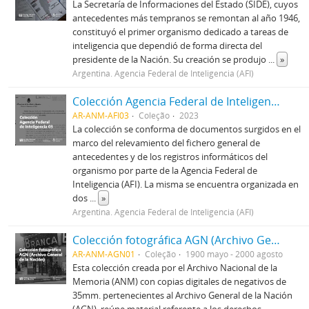
La Secretaría de Informaciones del Estado (SIDE), cuyos
antecedentes más tempranos se remontan al año 1946,
constituyó el primer organismo dedicado a tareas de
inteligencia que dependió de forma directa del
presidente de la Nación. Su creación se produjo
...
»
Argentina. Agencia Federal de Inteligencia (AFI)
Colección Agencia Federal de Inteligencia 03
AR-ANM-AFI03
Coleção
2023
La colección se conforma de documentos surgidos en el
marco del relevamiento del fichero general de
antecedentes y de los registros informáticos del
organismo por parte de la Agencia Federal de
Inteligencia (AFI). La misma se encuentra organizada en
dos
...
»
Argentina. Agencia Federal de Inteligencia (AFI)
Colección fotográfica AGN (Archivo General de la Nación)
AR-ANM-AGN01
Coleção
1900 mayo - 2000 agosto
Esta colección creada por el Archivo Nacional de la
Memoria (ANM) con copias digitales de negativos de
35mm. pertenecientes al Archivo General de la Nación
(AGN), reúne material referente a los derechos