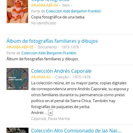
AR-ANM-ABF-04
Item
Parte de
Colección Aldo Benjamín Franklin
Copia fotográfica de una beba.
No identificado
Álbum de fotografías familiares y dibujos
AR-ANM-ABF-05
Documento
1973-1978
Parte de
Colección Aldo Benjamín Franklin
Álbum de fotografías familiares y dibujos.
Colección Andrés Caporale
AR-ANM-AC
Coleção
1975-1978
La colección reúne, en su mayor parte, copias digitales
de correspondencia entre Andrés Caporale, su esposa y
otros familiares durante su permanencia como preso
político en el penal de Sierra Chica. También hay
fotografías de paquetes de yerba.
Andrés
...
»
Caporale, Paula Marina
Colección Alto Comisionado de las Naciones Unidas para los Refugiados (ACNUR)