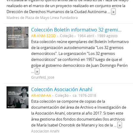
realizado en el marco de un proyecto realizado en conjunto entre la
Dirección de Derechos Humanos de la Ciudad Autónoma
...
»
Madres de Plaza de Mayo Línea Fundadora
Colección Boletín informativo 32 gremios democráticos
AR-ANM-32GD
Coleção
1964 abril - 1989 agosto
Esta colección reúne ejemplares del Boletín Informativo
de la organización autodenominada "Los 32 gremios
democráticos". La organización “Los 32 gremios
democráticos” se conformó en 1957 luego de que el
golpe al gobierno democrático de Juan Domingo Perón
...
»
Grunfeld, José
Colección Asociación Anahí
AR-ANM-AA
Coleção
ca. 1976-2018
Esta colección se compone de copias de la
documentación del área de Archivo e Investigación de
la Asociación Anahí, obrante al año 2017. Si bien este
área gestiona dos fondos documentales (los archivos
de María Isabel Chorobik de Mariani y los de la
...
»
Asociación Anahí