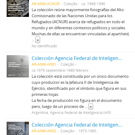
AR-ANM-ACNUR
Coleção
ca. 1968-1996
La colección reúne mayormente fotografías del Alto
Comisionado de las Naciones Unidas para los
Refugiados (ACNUR) acerca de refugiados en todo el
mundo y en diferentes contextos políticos y sociales.
Muchas de ellas se encuentran vinculadas al apartheid,
...
»
No identificado
Colección Agencia Federal de Inteligencia 01
AR-ANM-AFI01
Coleção
ca 1979 septiembre-1980 febrero
La colección está constituida por un único documento
cuyo productor es la Jefatura II de Inteligencia de
Ejército, identificado por el símbolo que figura en sus
primeras hojas.
La fecha de producción no figura en el documento
pero, luego de un proceso de
...
»
Argentina. Agencia Federal de Inteligencia (AFI)
Colección Agencia Federal de Inteligencia 02
AR-ANM-AFI02
Coleção
1973-1985