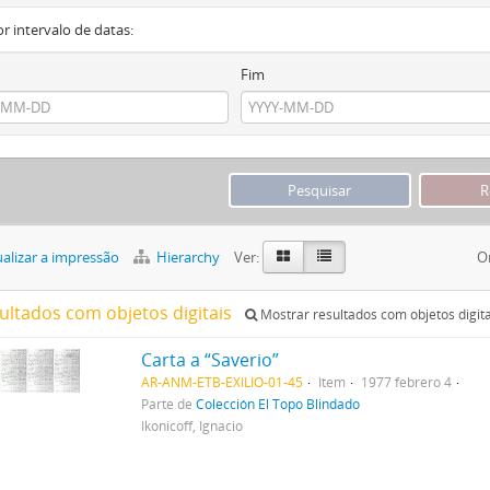
or intervalo de datas:
Fim
alizar a impressão
Hierarchy
Ver:
O
sultados com objetos digitais
Mostrar resultados com objetos digita
Carta a “Saverio”
AR-ANM-ETB-EXILIO-01-45
Item
1977 febrero 4
Parte de
Colección El Topo Blindado
Ikonicoff, Ignacio