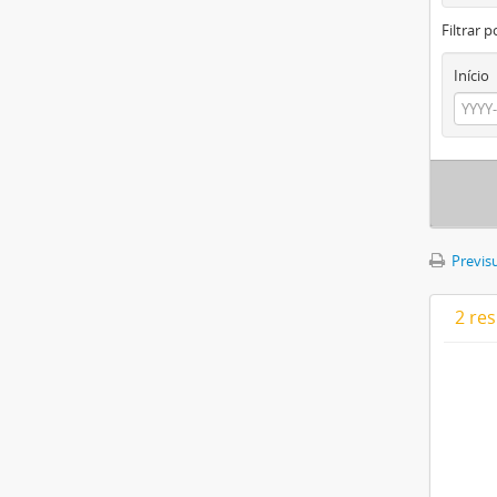
Filtrar p
Início
Previsu
2 re