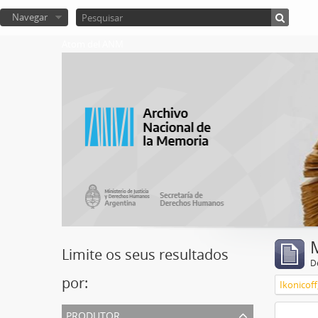
Navegar
Atom del ANM
Limite os seus resultados
D
por:
Ikonicoff
produtor