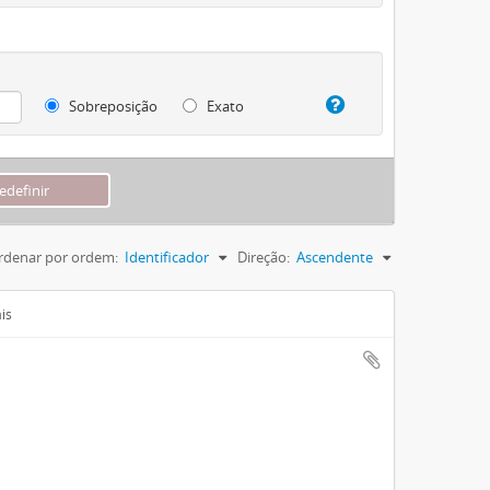
Sobreposição
Exato
rdenar por ordem:
Identificador
Direção:
Ascendente
is