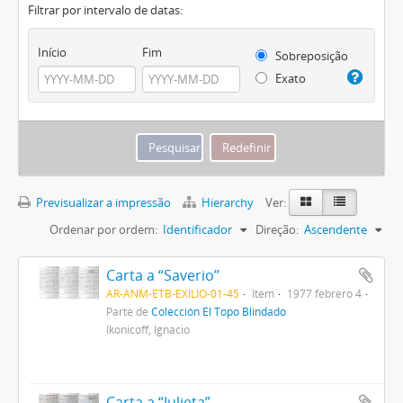
Filtrar por intervalo de datas:
Início
Fim
Sobreposição
Exato
Previsualizar a impressão
Hierarchy
Ver:
Ordenar por ordem:
Identificador
Direção:
Ascendente
Carta a “Saverio”
AR-ANM-ETB-EXILIO-01-45
Item
1977 febrero 4
Parte de
Colección El Topo Blindado
Ikonicoff, Ignacio
Carta a “Julieta”