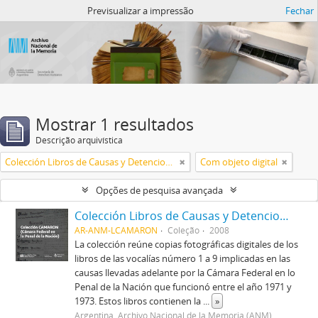
Atom del ANM
Previsualizar a impressão
Fechar
Mostrar 1 resultados
Descrição arquivística
Colección Libros de Causas y Detenciones del CAMARON
Com objeto digital
Opções de pesquisa avançada
Colección Libros de Causas y Detenciones del CAMARON
AR-ANM-LCAMARON
Coleção
2008
La colección reúne copias fotográficas digitales de los
libros de las vocalías número 1 a 9 implicadas en las
causas llevadas adelante por la Cámara Federal en lo
Penal de la Nación que funcionó entre el año 1971 y
1973. Estos libros contienen la
...
»
Argentina. Archivo Nacional de la Memoria (ANM)