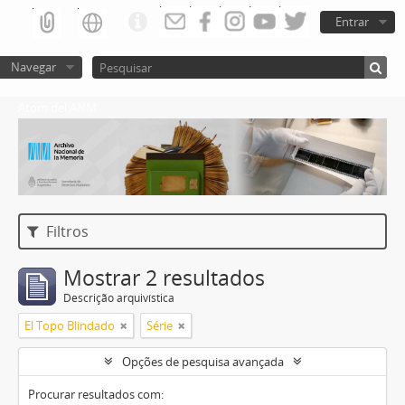
Entrar
Navegar
Atom del ANM
Filtros
Mostrar 2 resultados
Descrição arquivística
El Topo Blindado
Série
Opções de pesquisa avançada
Procurar resultados com: