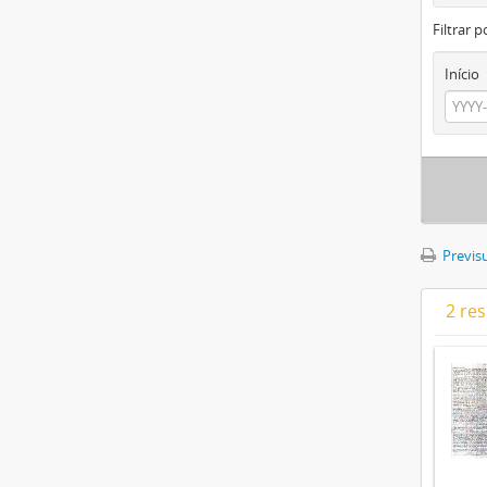
Filtrar p
Início
Previsu
2 re