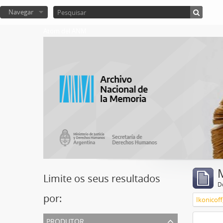
Navegar
Atom del ANM
Limite os seus resultados
D
por:
Ikonicoff
produtor