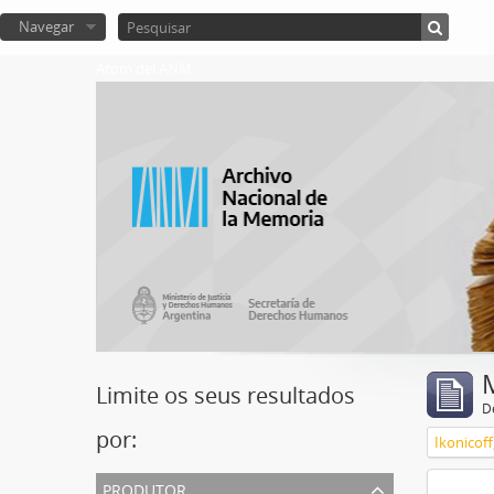
Navegar
Atom del ANM
Limite os seus resultados
D
por:
Ikonicoff
produtor