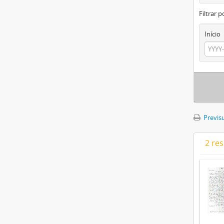
Filtrar p
Início
Previsu
2 re