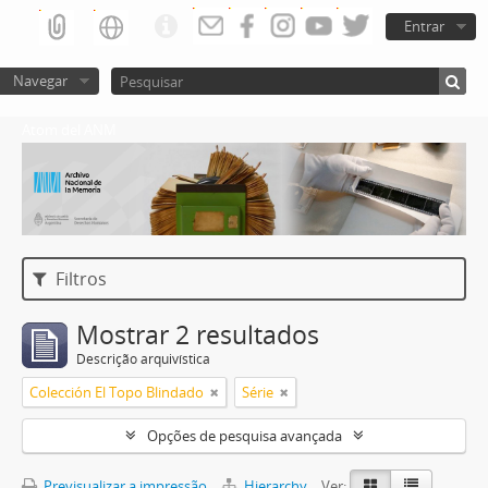
Entrar
Navegar
Atom del ANM
Filtros
Mostrar 2 resultados
Descrição arquivística
Colección El Topo Blindado
Série
Opções de pesquisa avançada
Previsualizar a impressão
Hierarchy
Ver: