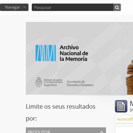
Navegar
Atom del ANM
Limite os seus resultados
D
por:
Ikonicoff
produtor