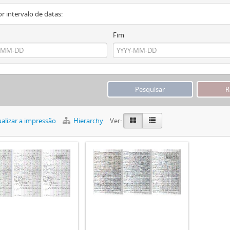
or intervalo de datas:
Fim
alizar a impressão
Hierarchy
Ver: