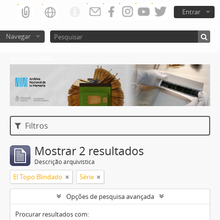
Entrar
Navegar
Atom del ANM
Filtros
Mostrar 2 resultados
Descrição arquivística
El Topo Blindado
Série
Opções de pesquisa avançada
Procurar resultados com: