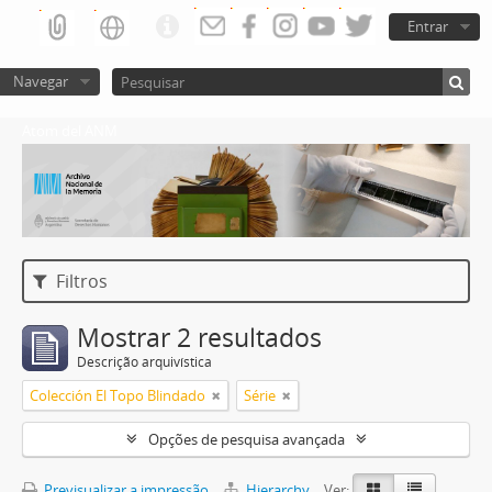
Entrar
Navegar
Atom del ANM
Filtros
Mostrar 2 resultados
Descrição arquivística
Colección El Topo Blindado
Série
Opções de pesquisa avançada
Previsualizar a impressão
Hierarchy
Ver: