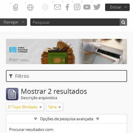
Entrar
Navegar
Atom del ANM
Filtros
Mostrar 2 resultados
Descrição arquivística
El Topo Blindado
Série
Opções de pesquisa avançada
Procurar resultados com: