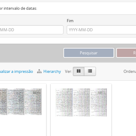
or intervalo de datas:
Fim
alizar a impressão
Hierarchy
Ver:
Ordena