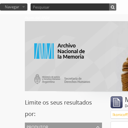
Navegar
Atom del ANM
Limite os seus resultados
D
por:
Ikonicoff
produtor