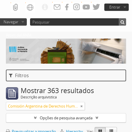
Entrar
Navegar
Atom del ANM
Filtros
Mostrar 363 resultados
Descrição arquivística
Comisión Argentina de Derechos Humanos (CADHU)
Opções de pesquisa avançada
Previsualizar a impressão
Hierarchy
Ver: