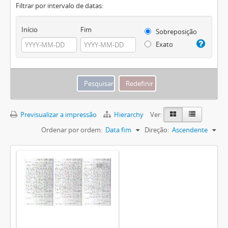
Filtrar por intervalo de datas:
Início
Fim
Sobreposição
Exato
Previsualizar a impressão
Hierarchy
Ver:
Ordenar por ordem:
Data fim
Direção:
Ascendente