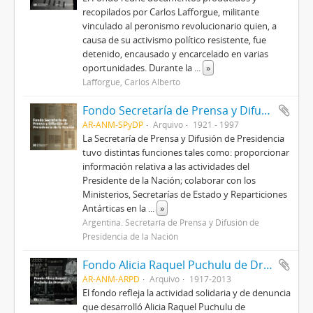
recopilados por Carlos Lafforgue, militante
vinculado al peronismo revolucionario quien, a
causa de su activismo político resistente, fue
detenido, encausado y encarcelado en varias
oportunidades. Durante la
...
»
Lafforgue, Carlos Alberto
Fondo Secretaría de Prensa y Difusión de Presidencia
AR-ANM-SPyDP
Arquivo
1921 - 1997
La Secretaría de Prensa y Difusión de Presidencia
tuvo distintas funciones tales como: proporcionar
información relativa a las actividades del
Presidente de la Nación; colaborar con los
Ministerios, Secretarías de Estado y Reparticiones
Antárticas en la
...
»
Argentina. Secretaría de Prensa y Difusión de
Presidencia de la Nación
Fondo Alicia Raquel Puchulu de Drangosch
AR-ANM-ARPD
Arquivo
1917-2013
El fondo refleja la actividad solidaria y de denuncia
que desarrolló Alicia Raquel Puchulu de