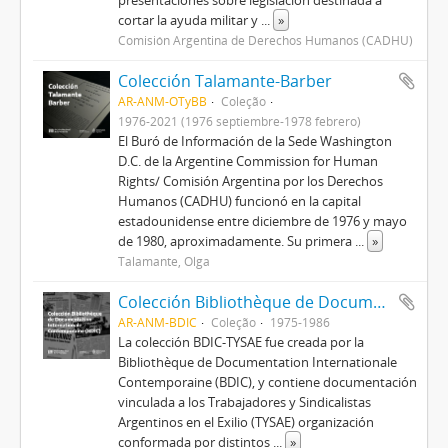
presentaciones sobre legislación destinada a
cortar la ayuda militar y
...
»
Comisión Argentina de Derechos Humanos (CADHU)
Colección Talamante-Barber
AR-ANM-OTyBB
Coleção
1976-2021 (1976 septiembre-1978 febrero)
El Buró de Información de la Sede Washington
D.C. de la Argentine Commission for Human
Rights/ Comisión Argentina por los Derechos
Humanos (CADHU) funcionó en la capital
estadounidense entre diciembre de 1976 y mayo
de 1980, aproximadamente. Su primera
...
»
Talamante, Olga
Colección Bibliothèque de Documentation Internationale Contemporaine (BDIC)
AR-ANM-BDIC
Coleção
1975-1986
La colección BDIC-TYSAE fue creada por la
Bibliothèque de Documentation Internationale
Contemporaine (BDIC), y contiene documentación
vinculada a los Trabajadores y Sindicalistas
Argentinos en el Exilio (TYSAE) organización
conformada por distintos
...
»