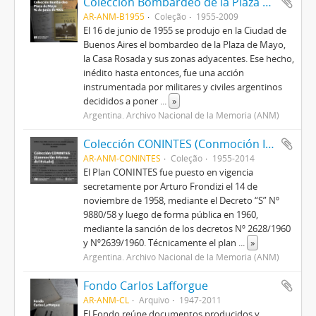
Colección Bombardeo de la Plaza de Mayo 16 de Junio de 1955
AR-ANM-B1955
Coleção
1955-2009
El 16 de junio de 1955 se produjo en la Ciudad de
Buenos Aires el bombardeo de la Plaza de Mayo,
la Casa Rosada y sus zonas adyacentes. Ese hecho,
inédito hasta entonces, fue una acción
instrumentada por militares y civiles argentinos
decididos a poner
...
»
Argentina. Archivo Nacional de la Memoria (ANM)
Colección CONINTES (Conmoción Interna del Estado)
AR-ANM-CONINTES
Coleção
1955-2014
El Plan CONINTES fue puesto en vigencia
secretamente por Arturo Frondizi el 14 de
noviembre de 1958, mediante el Decreto “S” Nº
9880/58 y luego de forma pública en 1960,
mediante la sanción de los decretos Nº 2628/1960
y Nº2639/1960. Técnicamente el plan
...
»
Argentina. Archivo Nacional de la Memoria (ANM)
Fondo Carlos Lafforgue
AR-ANM-CL
Arquivo
1947-2011
El Fondo reúne documentos producidos y