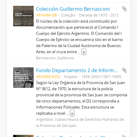
Colección Guillermo Bernasconi
AR-ANM-GB
Coleção
Década de 1970 - 2012
El núcleo de la colección está constituido por
documentación que perteneció al Comando I
Cuerpo del Ejército Argentino. El Comando del I
Cuerpo de Ejército se encuentra sito en el barrio
de Palermo de la Ciudad Autónoma de Buenos
Aires, en el cruce entre
...
»
Bernasconi, Guillermo
Fondo Departamento 2 de Informaciones de la Policía de la Provincia de San Juan
AR-ANM-D2SJ
Arquivo
1956-2003 (1967-1985)
Según la Ley Orgánica de la Provincia de San Juan
Nº 3612, de 1970, la estructura de la policía
provincial de la provincia de San Juan se componía
de cinco departamentos, el D2 correspondía a
Informaciones Policiales. Esta estructura se
replicaba a nivel
...
»
Argentina. Subsecretaría de Derechos Humanos de
la Provincia de San Juan