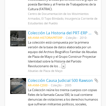
poesía Barrilete y al Frente de Trabajadores de la
Cultura (FATRAC).
Centro de Documentación de los Movimientos
Armados; El Topo Blindado; Insurgencia Corriente de
Estudiantes del Pueblo
Colección La Historia del PRT-ERP por sus protagonistas
AR-ANM-HISTORIAPRTERP
Coleção
2010-
La colección está compuesta por la primera
versión de la base de datos elaborada por un
equipo del Archivo Biográfico Familiar de Abuelas
de Plaza de Mayo y el Grupo Construir Proyectar
Identidad sobre la Historia del Partido
Revolucionario de los
...
»
Abuelas de Plaza de Mayo
Colección Causa Judicial 500 Rawson
AR-ANM-CJ500
Coleção
2005
La Colecicón reúne los treinta cuerpos con copias
fieles de la llamada Causa 500, la cual contiene
denuncias de violaciones a los derechos humanos
que sufrieran militantes políticos, sociales,