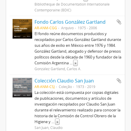
Bibliothèque de Documentation Internationale
Contemporaine (BDIC)
Fondo Carlos González Gartland
AR-ANM-CGG
Arquivo
1975 - 2006
El fondo reúne documentos producidos y
recopilados por Carlos González Gartland durante
sus años de exilio en México entre 1976 y 1984.
González Gartland, abogado y defensor de presos
políticos desde la década de 1960 y fundador de la
Comisión Argentina
...
»
González Gartland, Carlos A.
Colección Claudio San Juan
AR-ANM-CSJ
Coleção
1973 - 2019
La colección está compuesta por copias digitales
de publicaciones, documentos y artículos de
investigación recopilados por Claudio San Juan
durante el relevamiento realizado para conocer la
historia de la Comisión de Control Obrero de la
Higiene y
...
»
San Juan, Claudio