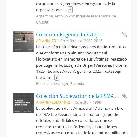
estudiantiles y gremiales e integrantes de la
organizaciones
...
»
Argentina. Archivo Provincial de la Memoria de
Chubut
Colección Eugenia Rotsztejn
AR-ANM-ER
Coleção
ca. 2002-2016
La colección reúne diversos tipos de documentos
que conforman un álbum vinculados al
Holocausto en memoria de sus víctimas, realizado
por Eugenia Rotsztejn de Unger (Varsovia, Polonia,
1926 - Buenos Aires, Argentina, 2023). Rotsztejn
fue una
...
»
Rotsztejn de Unger, Eugenia
Colección Sublevación de la ESMA de 1972
AR-ANM-ESMA1972
Coleção
1998-
La sublevación de la Armada el 17 de noviembre
de 1972 fue llevada adelante por un grupo de
oficiales, suboficiales y conscriptos que se
rebelaron contra las órdenes y disposiciones
represivas en el contexto de la dictadura militar de