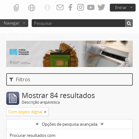
Entrar
Navegar
Atom del ANM
Filtros
Mostrar 84 resultados
Descrição arquivística
Com objeto digital
Opções de pesquisa avançada
Procurar resultados com: