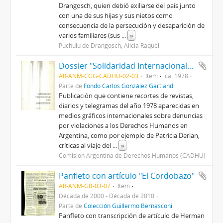
Drangosch, quien debió exiliarse del país junto
con una de sus hijas y sus nietos como
consecuencia de la persecución y desaparición de
varios familiares (sus
...
»
Puchulu de Drangosch, Alicia Raquel
Dossier "Solidaridad Internacional con Argentina"
AR-ANM-CGG-CADHU-02-03
Item
ca. 1978
Parte de
Fondo Carlos González Gartland
Publicación que contiene recortes de revistas,
diarios y telegramas del año 1978 aparecidas en
medios gráficos internacionales sobre denuncias
por violaciones a los Derechos Humanos en
Argentina, como por ejemplo de Patricia Derian,
críticas al viaje del
...
»
Comisión Argentina de Derechos Humanos (CADHU)
Panfleto con artículo "El Cordobazo"
AR-ANM-GB-03-07
Item
Década de 2000 - Década de 2010
Parte de
Colección Guillermo Bernasconi
Panfleto con transcripción de artículo de Herman