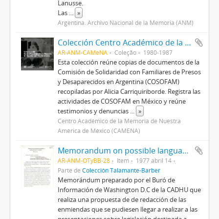
Lanusse.
Las
...
»
Argentina. Archivo Nacional de la Memoria (ANM)
Colección Centro Académico de la Memoria de Nuestra América de México
AR-ANM-CAMeNA
Coleção
1980-1987
Esta colección reúne copias de documentos de la
Comisión de Solidaridad con Familiares de Presos
y Desaparecidos en Argentina (COSOFAM)
recopiladas por Alicia Carriquiriborde. Registra las
actividades de COSOFAM en México y reúne
testimonios y denuncias
...
»
Centro Académico de la Memoria de Nuestra
América de México (CAMENA)
Memorandum on possible language for an amendment to cut off all military aid to Argentina
AR-ANM-OTyBB-28
Item
1977 abril 14
Parte de
Colección Talamante-Barber
Memorándum preparado por el Buró de
Información de Washington D.C de la CADHU que
realiza una propuesta de de redacción de las
enmiendas que se pudiesen llegar a realizar a las