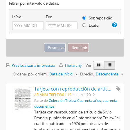
Filtrar por intervalo de datas:
Início
Fim
Sobreposição
Exato
Previsualizar a impressão
Hierarchy
Ver:
Ordenar por ordem:
Data de início
Direção:
Descendente
Tarjeta con reproducción de artículo de Silvio Frondizi
AR-ANM-TRELEW01-19
Item
2012
Parte de
Colección Trelew Cuarenta años, cuarenta
documentos
Tarjeta con reproducción de artículo de Silvio
Frondizi publicado en el "Informe sobre Trelew" el
cual fue publicado en 1974 por iniciativa de
intelectuales y artistas pertenecientes al grupo de