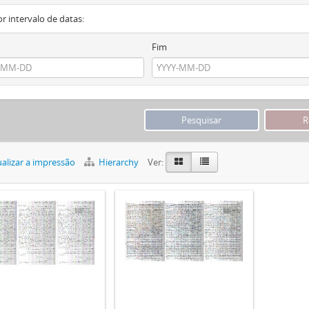
or intervalo de datas:
Fim
alizar a impressão
Hierarchy
Ver: