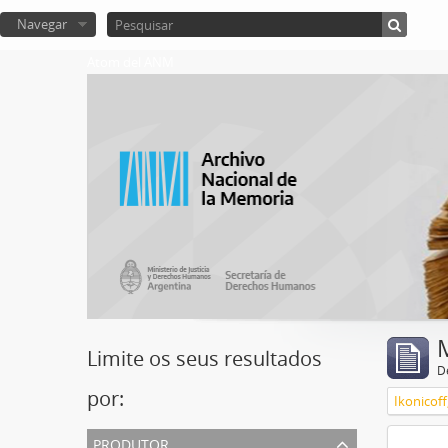
Navegar
Atom del ANM
Limite os seus resultados
D
por:
Ikonicoff
produtor