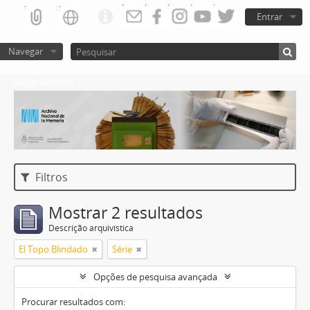
Entrar
Navegar
Atom del ANM
Filtros
Mostrar 2 resultados
Descrição arquivística
El Topo Blindado
Série
Opções de pesquisa avançada
Procurar resultados com: