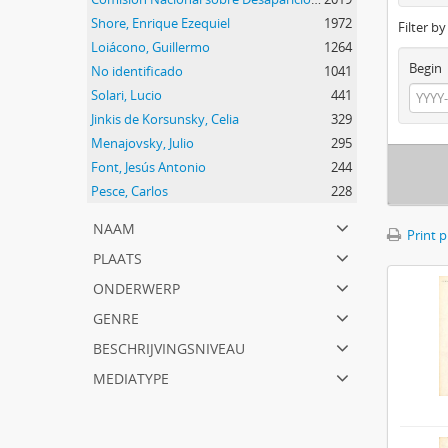
Shore, Enrique Ezequiel
1972
Filter b
Loiácono, Guillermo
1264
Begin
No identificado
1041
Solari, Lucio
441
Jinkis de Korsunsky, Celia
329
Menajovsky, Julio
295
Font, Jesús Antonio
244
Pesce, Carlos
228
naam
Print 
plaats
onderwerp
genre
beschrijvingsniveau
mediatype