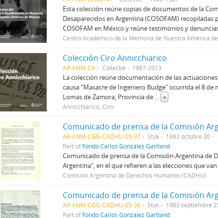
Esta colección reúne copias de documentos de la Comi
Desaparecidos en Argentina (COSOFAM) recopiladas por 
COSOFAM en México y reúne testimonios y denuncia
Centro Académico de la Memoria de Nuestra América d
Colección Ciro Annicchiarico
AR-ANM-CA
Collectie
1987-2013
La colección reúne documentación de las actuaciones j
causa "Masacre de Ingeniero Budge" ocurrida el 8 de 
Lomas de Zamora, Provincia de
...
»
Annicchiarico, Ciro
AR-ANM-CGG-CADHU-05-37
Stuk
1983 octubre 30
Part of
Fondo Carlos González Gartland
Comunicado de prensa de la Comisión Argentina de D
Argentina", en el que refieren a las elecciones que van
Comisión Argentina de Derechos Humanos (CADHU)
Comunicado de prensa de la Comisión A
AR-ANM-CGG-CADHU-05-36
Stuk
1983 septiembre 2
Part of
Fondo Carlos González Gartland