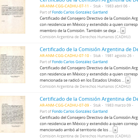
AR-ANM-CGG-CADHU-07-11
Stuk
1983 abril 06
Part of
Fondo Carlos González Gartland
Certificado del Consejero Directivo de la Comisión A
con residencia en México y extendido a quien corresp
miembro de la Comisión. También se deja
...
»
Comisión Argentina de Derechos Humanos (CADHU)
AR-ANM-CGG-CADHU-07-10
Stuk
1981 agosto 26
Part of
Fondo Carlos González Gartland
Certificado del Consejero Directivo de la Comisión A
con residencia en México y extendido a quien correspo
mencionada se radicó en los Estados Unidos
...
»
Comisión Argentina de Derechos Humanos (CADHU)
AR-ANM-CGG-CADHU-07-09
Stuk
1983 marzo 09
Part of
Fondo Carlos González Gartland
Certificado del Consejero Directivo de la Comisión A
con residencia en México y extendido a quien corres
mencionado arribó al territorio de los
...
»
Comisión Argentina de Derechos Humanos (CADHU)