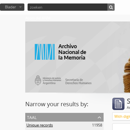
Blader
Atom del ANM
Narrow your results by:
Ar
taal
With digi
Unique records
11958