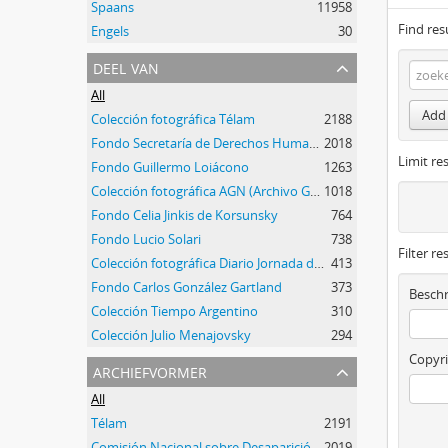
Spaans
11958
Find res
Engels
30
deel van
All
Add 
Colección fotográfica Télam
2188
Fondo Secretaría de Derechos Humanos de la Nación
2018
Limit res
Fondo Guillermo Loiácono
1263
Colección fotográfica AGN (Archivo General de la Nación)
1018
Fondo Celia Jinkis de Korsunsky
764
Fondo Lucio Solari
738
Filter re
Colección fotográfica Diario Jornada de Chubut
413
Fondo Carlos González Gartland
373
Beschr
Colección Tiempo Argentino
310
Colección Julio Menajovsky
294
Copyri
archiefvormer
All
Télam
2191
Comisión Nacional sobre Desaparición de Personas (CONADEP)
2019