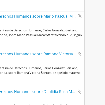
Certificado de la Comisión Argentina de Derechos Humanos sobre Mario Pascual Macaroff
0
rgentina de Derechos Humanos, Carlos González Gartland,
onda, sobre Mario Pascual Macaroff ratificando que, según
Certificado de la Comisión Argentina de Derechos Humanos sobre Ramona Victoria Benitez
0
rgentina de Derechos Humanos, Carlos González Gartland,
ponda, sobre Ramona Victoria Benitez, de apellido materno
Certificado de la Comisión Argentina de Derechos Humanos sobre Deolidia Rosa Martínez Oyhamburu