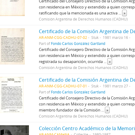
Certificado del Consejero Directivo de la Comisión A
con residencia en México y extendido a quien corre
ratificando que la mencionada es una activa
...
»
Comisión Argentina de Derechos Humanos (CADHU)
AR-ANM-CGG-CADHU-07-02
Stuk
1981 marzo 16
Part of
Fondo Carlos González Gartland
Certificado del Consejero Directivo de la Comisión A
con residencia en México y extendido a quien corresp
registrada su desaparición, ocurrida
...
»
Comisión Argentina de Derechos Humanos (CADHU)
AR-ANM-CGG-CADHU-07-01
Stuk
1981 marzo 27
Part of
Fondo Carlos González Gartland
Certificado del Consejero Directivo de la Comisión A
con residencia en México y extendido a quien corresp
miembro fundador de la Comisión
...
»
Comisión Argentina de Derechos Humanos (CADHU)
Colección Centro Académico de la Memori
AR-ANM-CAMeNA
Collectie
1980-1987