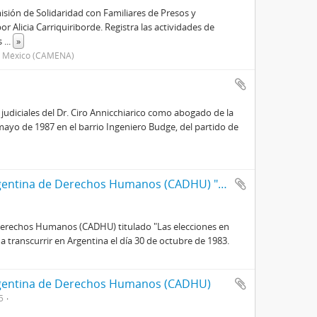
sión de Solidaridad con Familiares de Presos y
Alicia Carriquiriborde. Registra las actividades de
s
...
»
e México (CAMENA)
udiciales del Dr. Ciro Annicchiarico como abogado de la
mayo de 1987 en el barrio Ingeniero Budge, del partido de
Comunicado de prensa de la Comisión Argentina de Derechos Humanos (CADHU) "Las elecciones en Argentina"
erechos Humanos (CADHU) titulado "Las elecciones en
 a transcurrir en Argentina el día 30 de octubre de 1983.
rgentina de Derechos Humanos (CADHU)
5