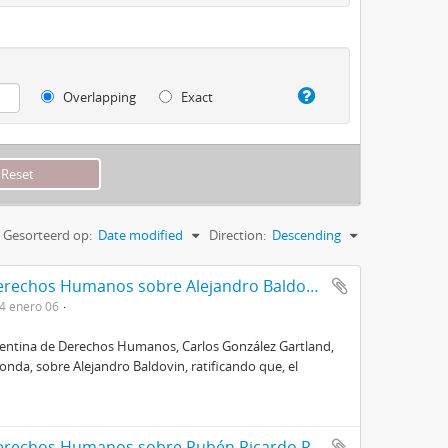
Overlapping
Exact
Gesorteerd op:
Date modified
Direction:
Descending
Certificado de la Comisión Argentina de Derechos Humanos sobre Alejandro Baldovin
4 enero 06
rgentina de Derechos Humanos, Carlos González Gartland,
nda, sobre Alejandro Baldovin, ratificando que, el
Certificado de la Comisión Argentina de Derechos Humanos sobre Rubén Ricardo Roitvan Geldstein