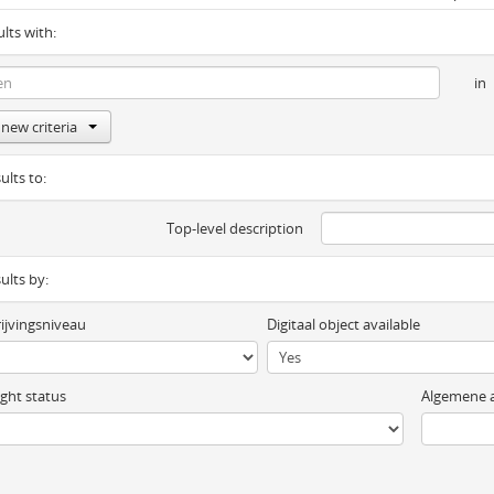
ults with:
in
new criteria
ults to:
Top-level description
sults by:
ijvingsniveau
Digitaal object available
ght status
Algemene a