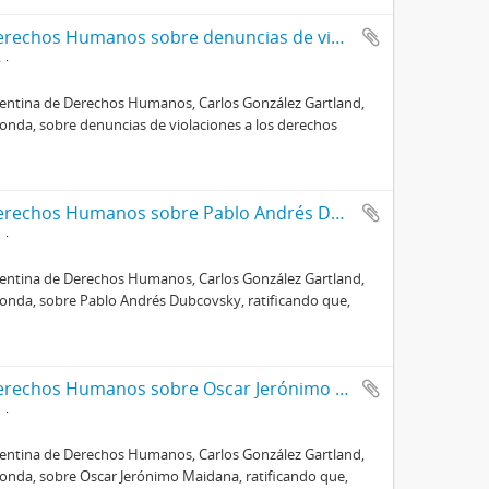
Certificado de la Comisión Argentina de Derechos Humanos sobre denuncias de violaciones a los derechos humanos
4
rgentina de Derechos Humanos, Carlos González Gartland,
onda, sobre denuncias de violaciones a los derechos
Certificado de la Comisión Argentina de Derechos Humanos sobre Pablo Andrés Dubcovsky
1
rgentina de Derechos Humanos, Carlos González Gartland,
ponda, sobre Pablo Andrés Dubcovsky, ratificando que,
Certificado de la Comisión Argentina de Derechos Humanos sobre Oscar Jerónimo Maidana
1
rgentina de Derechos Humanos, Carlos González Gartland,
ponda, sobre Oscar Jerónimo Maidana, ratificando que,