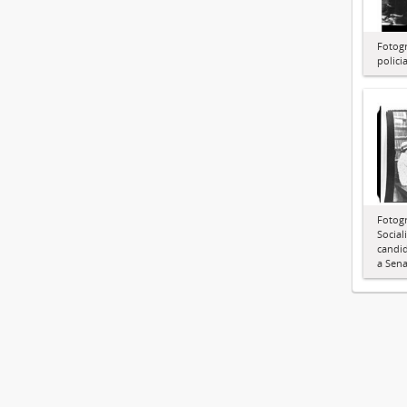
Fotogr
policia
Fotogr
Social
candid
a Sen