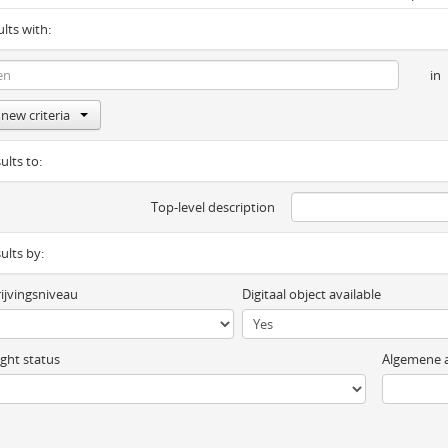
ults with:
in
new criteria
ults to:
Top-level description
sults by:
ijvingsniveau
Digitaal object available
ght status
Algemene a