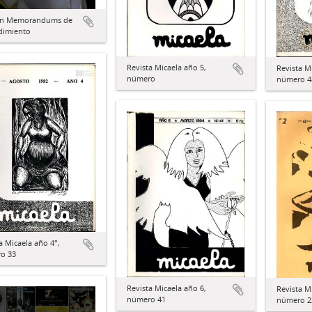
ón Memorandums de
dimiento
Revista Micaela año 5,
Revista M
número
número 4
a Micaela año 4°,
o 33
Revista Micaela año 6,
Revista M
número 41
número 2