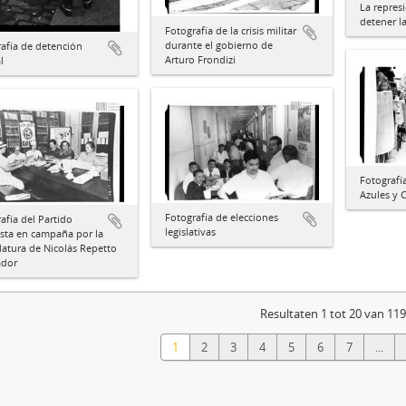
La repres
detener l
Fotografía de la crisis militar
durante el gobierno de
afía de detención
Arturo Frondizi
l
Fotografía
Azules y 
Fotografía de elecciones
afía del Partido
legislativas
ista en campaña por la
atura de Nicolás Repetto
ador
Resultaten 1 tot 20 van 11
1
2
3
4
5
6
7
...