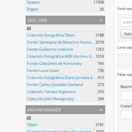
Spaans
11958
Find res
Engels
30
deel van
All
Add 
Colección fotográfica Télam
2188
Fondo Secretaría de Derechos Humanos de la Nación
2018
Limit res
Fondo Guillermo Loiácono
1263
Colección fotográfica AGN (Archivo General de la Nación)
1018
Fondo Celia Jinkis de Korsunsky
764
Fondo Lucio Solari
738
Filter re
Colección fotográfica Diario Jornada de Chubut
413
Fondo Carlos González Gartland
373
Beschr
Colección Tiempo Argentino
310
Colección Julio Menajovsky
294
Copyri
archiefvormer
All
Télam
2191
Comisión Nacional sobre Desaparición de Personas (CONADEP)
2019