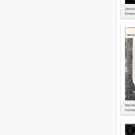
Secci
Enten
Revist
númer