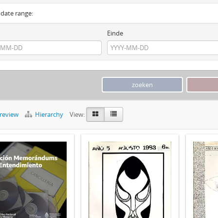
y date range:
Einde
preview
Hierarchy
View: