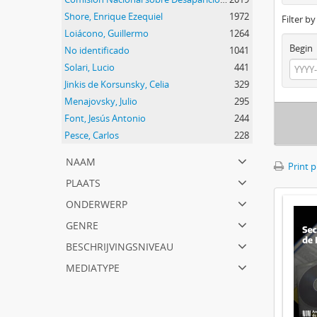
Shore, Enrique Ezequiel
1972
Filter b
Loiácono, Guillermo
1264
Begin
No identificado
1041
Solari, Lucio
441
Jinkis de Korsunsky, Celia
329
Menajovsky, Julio
295
Font, Jesús Antonio
244
Pesce, Carlos
228
naam
Print 
plaats
onderwerp
genre
beschrijvingsniveau
mediatype