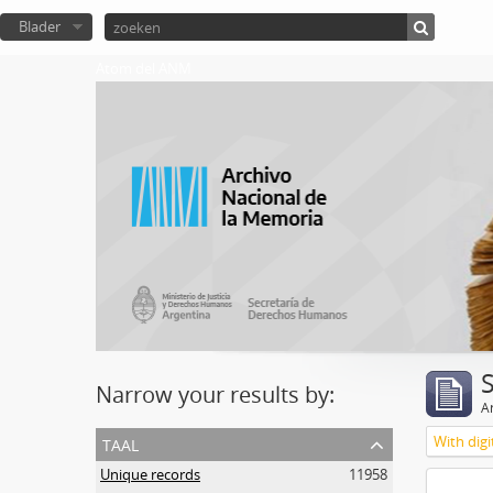
Blader
Atom del ANM
Narrow your results by:
Ar
taal
With digi
Unique records
11958