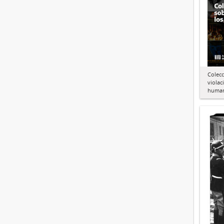
Colecc
violac
huma