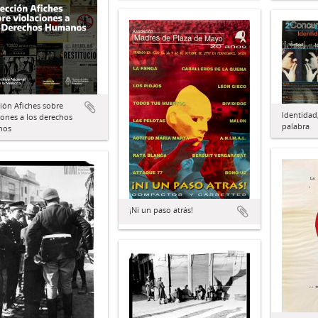
ión Afiches sobre
Identidad,
iones a los derechos
palabra
nos
¡Ni un paso atrás!