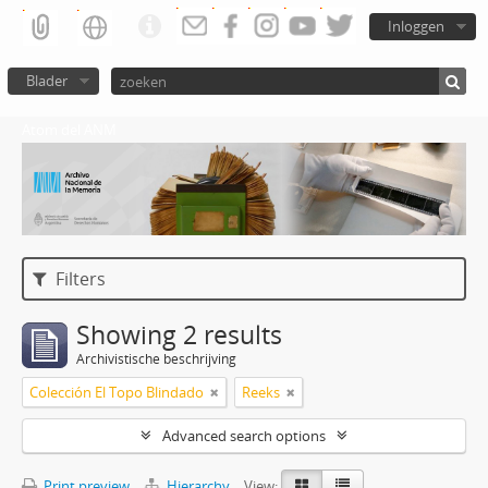
Inloggen
Blader
Atom del ANM
Filters
Showing 2 results
Archivistische beschrijving
Colección El Topo Blindado
Reeks
Advanced search options
Print preview
Hierarchy
View: