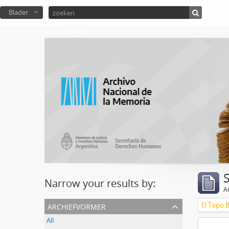
Blader
Atom del ANM
Narrow your results by:
Ar
archiefvormer
El Topo 
All