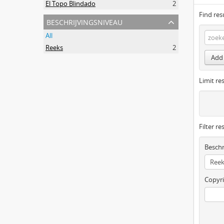
El Topo Blindado
2
Find res
beschrijvingsniveau
All
Reeks
2
Add 
Limit res
Filter re
Beschr
Copyri