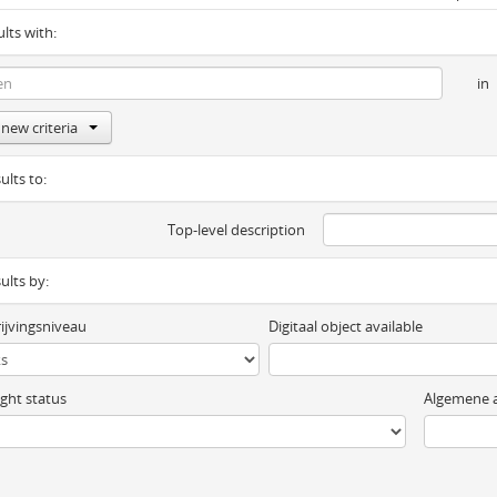
ults with:
in
new criteria
ults to:
Top-level description
sults by:
ijvingsniveau
Digitaal object available
ght status
Algemene a