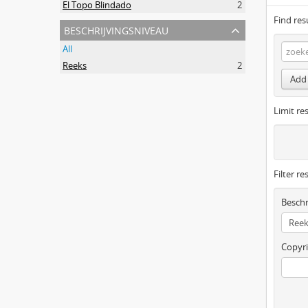
El Topo Blindado
2
Find res
beschrijvingsniveau
All
Reeks
2
Add 
Limit res
Filter re
Beschr
Copyri