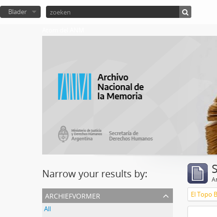
Blader
Atom del ANM
Narrow your results by:
Ar
archiefvormer
El Topo 
All