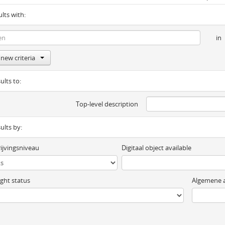
ults with:
in
new criteria
ults to:
Top-level description
sults by:
ijvingsniveau
Digitaal object available
ght status
Algemene a