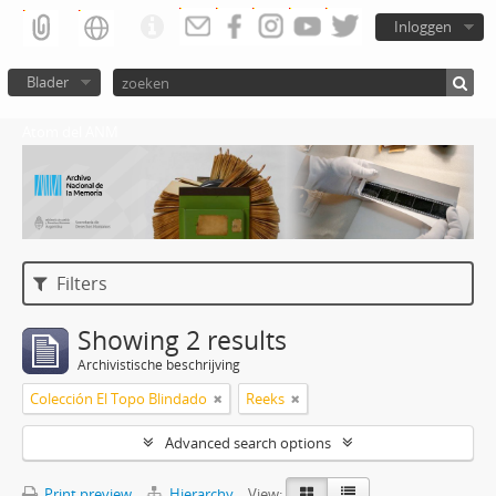
Inloggen
Blader
Atom del ANM
Filters
Showing 2 results
Archivistische beschrijving
Colección El Topo Blindado
Reeks
Advanced search options
Print preview
Hierarchy
View: