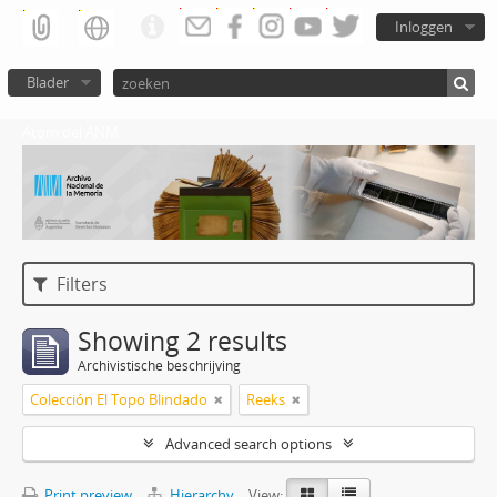
Inloggen
Blader
Atom del ANM
Filters
Showing 2 results
Archivistische beschrijving
Colección El Topo Blindado
Reeks
Advanced search options
Print preview
Hierarchy
View: