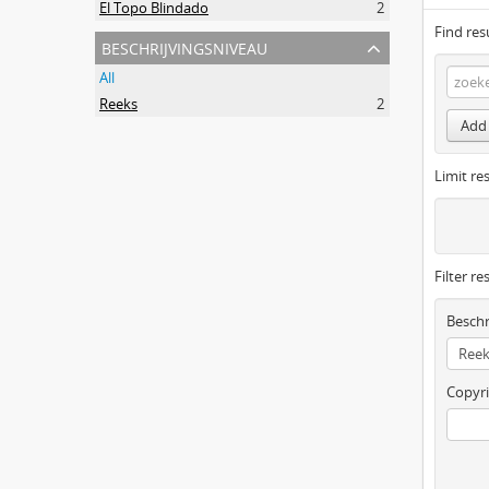
El Topo Blindado
2
Find res
beschrijvingsniveau
All
Reeks
2
Add 
Limit res
Filter re
Beschr
Copyri