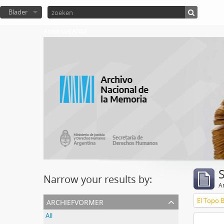
Blader
Atom del ANM
Narrow your results by:
Ar
archiefvormer
El Topo 
All