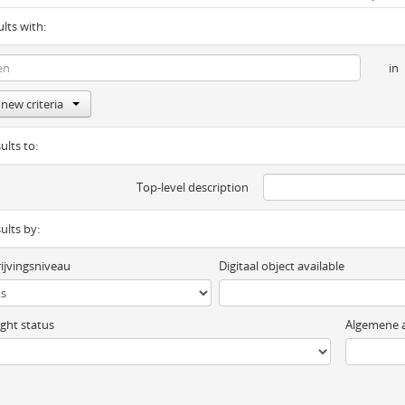
ults with:
in
new criteria
ults to:
Top-level description
sults by:
ijvingsniveau
Digitaal object available
ght status
Algemene a