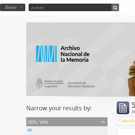
Blader
Atom del ANM
Narrow your results by:
Ar
deel van
Colecció
All