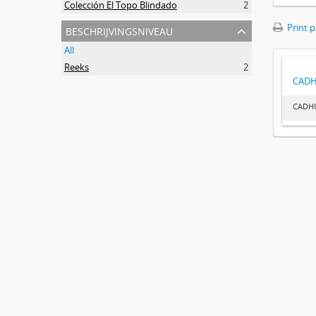
Colección El Topo Blindado
2
beschrijvingsniveau
Print 
All
Reeks
2
CAD
CADH