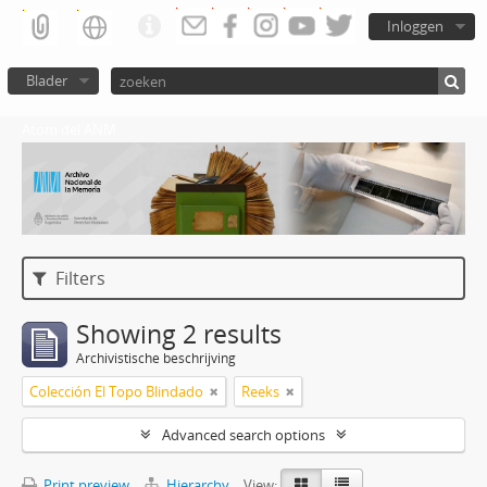
Inloggen
Blader
Atom del ANM
Filters
Showing 2 results
Archivistische beschrijving
Colección El Topo Blindado
Reeks
Advanced search options
Print preview
Hierarchy
View: