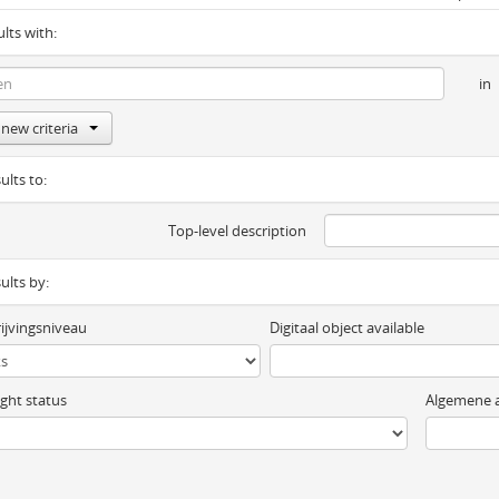
ults with:
in
new criteria
ults to:
Top-level description
sults by:
ijvingsniveau
Digitaal object available
ght status
Algemene a