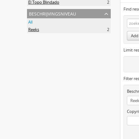
El Topo Blindado
2
Find res
beschrijvingsniveau
All
Reeks
2
Add 
Limit res
Filter re
Beschr
Copyri