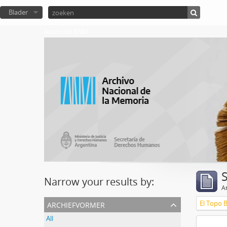
Blader
Atom del ANM
Narrow your results by:
Ar
archiefvormer
El Topo 
All