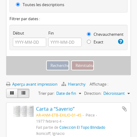
Toutes les descriptions
Filtrer par dates :
Début
Fin
Chevauchement
Exact
Aperçu avant impression
Hierarchy
Affichage :
Trier par:
Date de fin
Direction:
Décroissant
Carta a “Saverio”
AR-ANM-ETB-EXILIO-01-45
Pièce
1977 febrero 4
Fait partie de
Colección El Topo Blindado
Ikonicoff, Ignacio