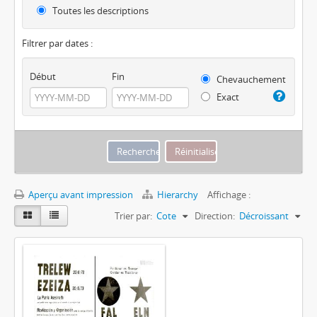
Toutes les descriptions
Filtrer par dates :
Début
Fin
Chevauchement
Exact
Aperçu avant impression
Hierarchy
Affichage :
Trier par:
Cote
Direction:
Décroissant