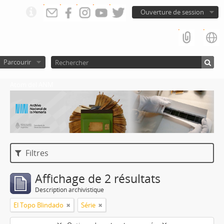
Ouverture de session
Parcourir
Atom del ANM
Filtres
Affichage de 2 résultats
Description archivistique
El Topo Blindado
Série