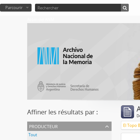
Parcourir
Atom del ANM
A
Affiner les résultats par :
D
producteur
El Topo 
Tout