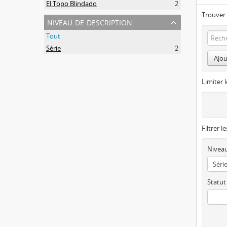
El Topo Blindado
2
Trouver 
niveau de description
Tout
Série
2
Ajou
Limiter l
Filtrer l
Niveau
Statut