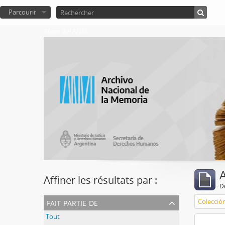
Parcourir
Atom del ANM
A
Affiner les résultats par :
D
fait partie de
Colecció
Tout