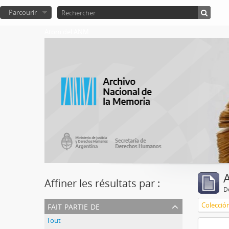
Parcourir
Atom del ANM
A
Affiner les résultats par :
D
fait partie de
Colecció
Tout