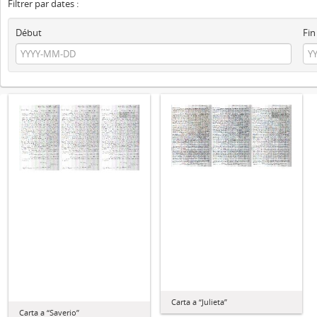
Filtrer par dates :
Début
Fin
Carta a “Julieta”
Carta a “Saverio”