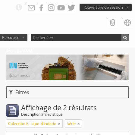
Ouverture de session
Parcourir
Atom del ANM
Filtres
Affichage de 2 résultats
Description archivistique
Colección El Topo Blindado
Série