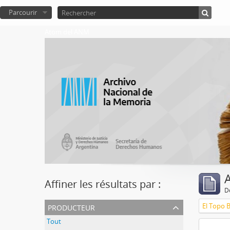
Parcourir
Atom del ANM
A
Affiner les résultats par :
D
producteur
El Topo 
Tout