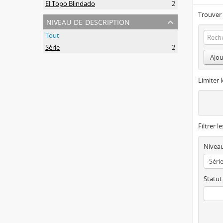
El Topo Blindado
2
Trouver 
niveau de description
Tout
Série
2
Ajou
Limiter l
Filtrer l
Niveau
Statut