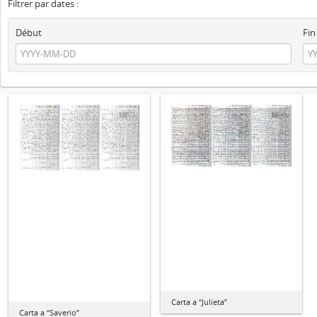
Filtrer par dates :
Début
Fin
Carta a “Julieta”
Carta a “Saverio”