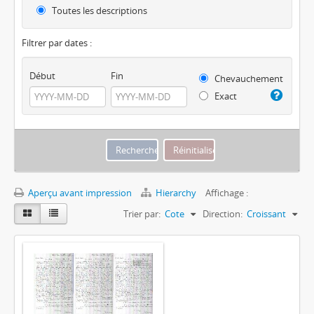
Toutes les descriptions
Filtrer par dates :
Début
Fin
Chevauchement
Exact
Aperçu avant impression
Hierarchy
Affichage :
Trier par:
Cote
Direction:
Croissant