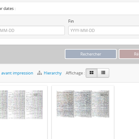
ar dates :
Fin
 avant impression
Hierarchy
Affichage :