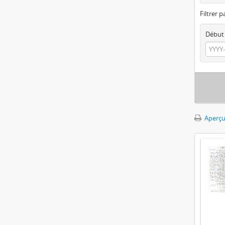
Filtrer p
Début
Aperçu