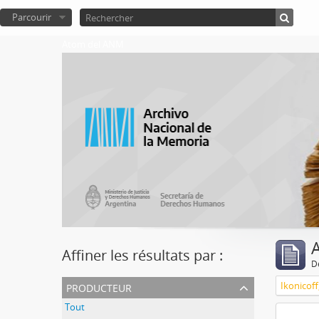
Parcourir
Atom del ANM
A
Affiner les résultats par :
D
producteur
Ikonicoff
Tout