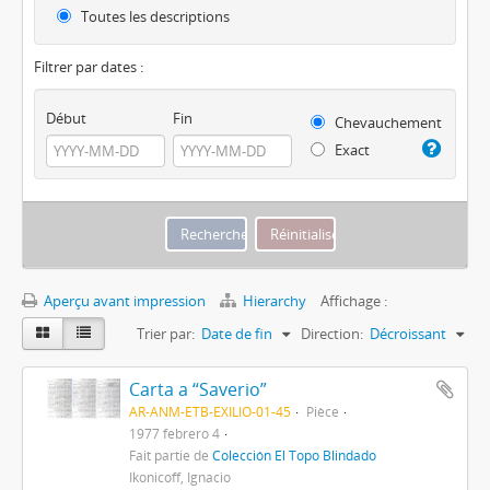
Toutes les descriptions
Filtrer par dates :
Début
Fin
Chevauchement
Exact
Aperçu avant impression
Hierarchy
Affichage :
Trier par:
Date de fin
Direction:
Décroissant
Carta a “Saverio”
AR-ANM-ETB-EXILIO-01-45
Pièce
1977 febrero 4
Fait partie de
Colección El Topo Blindado
Ikonicoff, Ignacio