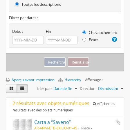
Toutes les descriptions
Filtrer par dates :
Début
Fin
Chevauchement
Exact
Aperçu avant impression
Hierarchy
Affichage :
Trier par:
Date de fin
Direction:
Décroissant
2 résultats avec objets numériques
Afficher les
résultats avec des objets numériques
Carta a “Saverio”
AR-ANM-ETB-EXILIO-01-45
Pièce