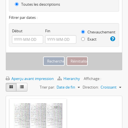
Toutes les descriptions
Filtrer par dates :
Début
Fin
Chevauchement
Exact
Aperçu avant impression
Hierarchy
Affichage :
Trier par:
Date de fin
Direction:
Croissant