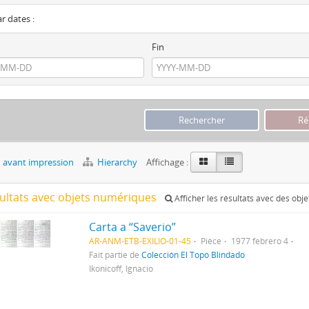
ar dates :
Fin
 avant impression
Hierarchy
Affichage :
sultats avec objets numériques
Afficher les résultats avec des obj
Carta a “Saverio”
AR-ANM-ETB-EXILIO-01-45
Pièce
1977 febrero 4
Fait partie de
Colección El Topo Blindado
Ikonicoff, Ignacio