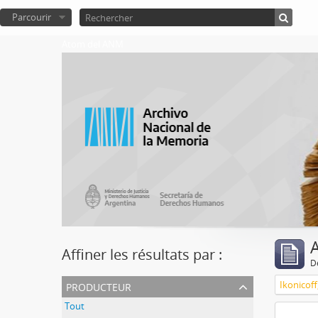
Parcourir
Atom del ANM
A
Affiner les résultats par :
D
producteur
Ikonicoff
Tout