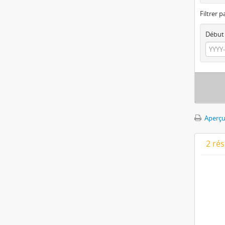
Filtrer p
Début
Aperçu
2 ré