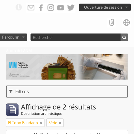
Ouverture de session
Parcourir
Atom del ANM
Filtres
Affichage de 2 résultats
Description archivistique
El Topo Blindado
Série