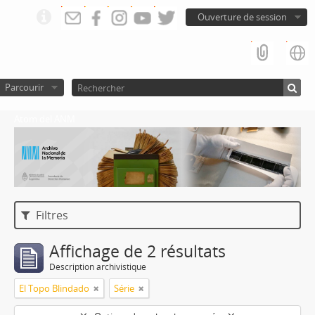
Ouverture de session
Parcourir
Atom del ANM
Filtres
Affichage de 2 résultats
Description archivistique
El Topo Blindado
Série